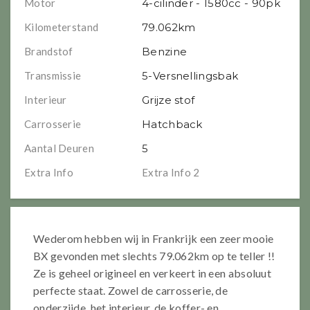
Motor
4-cilinder - 1580cc - 90pk
Kilometerstand
79.062km
Brandstof
Benzine
Transmissie
5-Versnellingsbak
Interieur
Grijze stof
Carrosserie
Hatchback
Aantal Deuren
5
Extra Info
Extra Info 2
Wederom hebben wij in Frankrijk een zeer mooie
BX gevonden met slechts 79.062km op te teller !!
Ze is geheel origineel en verkeert in een absoluut
perfecte staat. Zowel de carrosserie, de
onderzijde, het interieur, de koffer- en