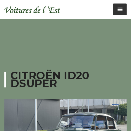
CITROËN ID20
DSUPER