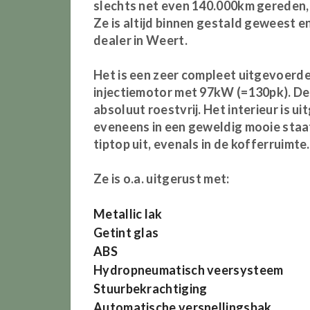
slechts net even 140.000km gereden,
Ze is altijd binnen gestald geweest e
dealer in Weert.
Het is een zeer compleet uitgevoerde 
injectiemotor met 97kW (=130pk). De c
absoluut roestvrij. Het interieur is u
eveneens in een geweldig mooie staat
tiptop uit, evenals in de kofferruimte.
Ze is o.a. uitgerust met:
Metallic lak
Getint glas
ABS
Hydropneumatisch veersysteem
Stuurbekrachtiging
Automatische versnellingsbak