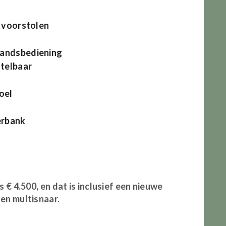
e voorstolen
tandsbediening
stelbaar
oel
erbank
s € 4.500, en dat is inclusief een nieuwe
en multisnaar.