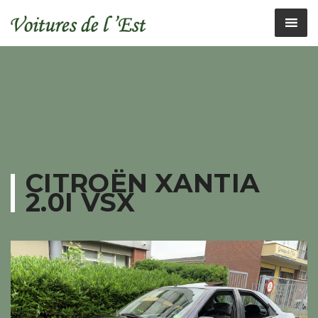
CITROËN XANTIA
2.0I VSX