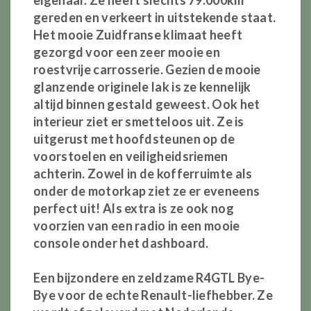
eigenaar. Ze heeft slechts 79.000km
gereden
en verkeert in uitstekende staat.
Het mooie
Zuidfranse
klimaat heeft
gezorgd voor een zeer mooie en
roestv
rije carrosserie. Gezien
de mooie
glanzende
originele
lak is ze kennelijk
altijd binnen gestald geweest.
Ook het
interieur ziet er
smetteloos
uit. Ze is
uitgerust
met
hoofdsteunen op
de
voorstoelen
en
veiligheidsriemen
achterin. Zowel in de kofferruimte als
onder de motorkap ziet ze er eveneens
perfect uit! Als
extra
is ze ook nog
voorzien
van een radio in een mooie
console onder het
dashboard
.
Een bijzondere en zeldzame R4GTL Bye-
Bye voor de echte Renault-
liefhebber
. Ze