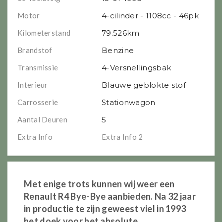
Motor
4-cilinder - 1108cc - 46pk
Kilometerstand
79.526km
Brandstof
Benzine
Transmissie
4-Versnellingsbak
Interieur
Blauwe geblokte stof
Carrosserie
Stationwagon
Aantal Deuren
5
Extra Info
Extra Info 2
Met enige trots kunnen wij weer een
Renault R4 Bye-Bye aanbieden. Na 32 jaar
in productie te zijn geweest viel in 1993
het
doek
voor
het absolute